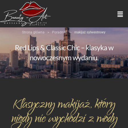
Strona główna
>
Poradniki
>
makijaż sylwestrowy
Red Lips & Classic Chic – klasyka w
nowoczesnym wydaniu.
Klasyczny makijaż, który
nigdy nie wychodzi z mody