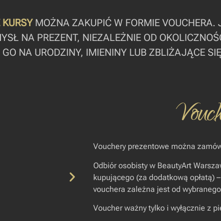
 KURSY
MOŻNA ZAKUPIĆ W FORMIE VOUCHERA. 
YSŁ NA PREZENT, NIEZALEŻNIE OD OKOLICZNOŚC
O NA URODZINY, IMIENINY LUB ZBLIŻAJĄCE SIĘ
Vouch
Vouchery prezentowe można zamówić
Odbiór osobisty w
BeautyArt Warsz
kupującego (za dodatkową opłatą) –
vouchera zależna jest od wybranego
Voucher ważny tylko i wyłącznie z p