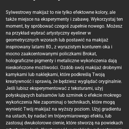
Sylwestrowy makijaż to nie tylko efektowne kolory, ale
także miejsce na eksperymenty i zabawę. Wykorzystaj ten
moment, by spróbować czegoś zupełnie nowego. Możesz
na przykład wybrać artystyczny eyeliner w
geometrycznych wzorach lub postawić na makijaż
inspirowany latami 80., z wyrazistym konturem oka i
mocno zaakcentowanymi policzkami Brokat,
holograficzne pigmenty i metaliczne wykończenia dają
nieskończone możliwości. Ozdób swój makijaż drobnymi
kamykami lub naklejkami, które podkreślą Twoją
kreatywność i sprawią, że będziesz wyglądać oryginalnie.
Jeśli lubisz eksperymentować z teksturami, użyj
połyskujących balsamów lub szminek o efekcie mokrego
wykończenia Nie zapominaj o technikach, które mogą
wynieść Twój makijaż na wyższy poziom. Użyj gradientu
na ustach, by nadać im trójwymiarowego efektu, lub
zastosuj dwukolorowe cienie, które stworzą na powiekach