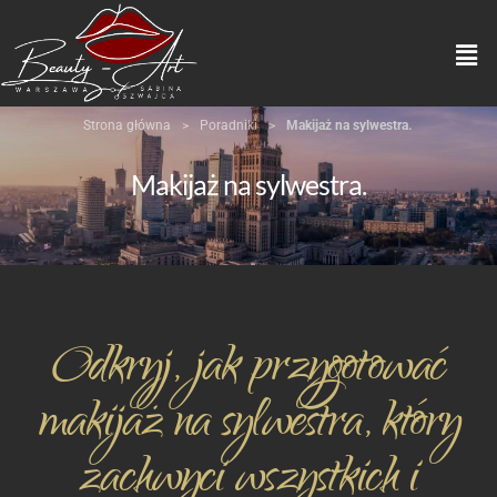
Strona główna
>
Poradniki
>
Makijaż na sylwestra.
Makijaż na sylwestra.
Odkryj, jak przygotować
makijaż na sylwestra, który
zachwyci wszystkich i