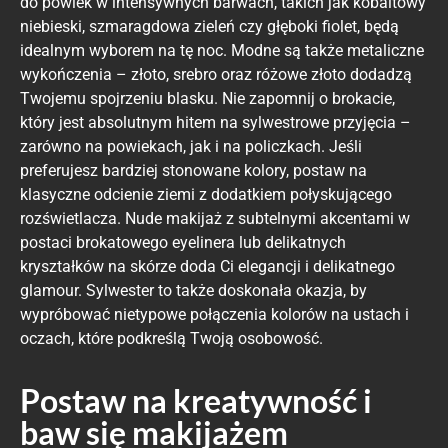
do powiek w intensywnych barwach, takich jak kobaltowy
niebieski, szmaragdowa zieleń czy głęboki fiolet, będą
idealnym wyborem na tę noc. Modne są także metaliczne
wykończenia – złoto, srebro oraz różowe złoto dodadzą
Twojemu spojrzeniu blasku. Nie zapomnij o brokacie,
który jest absolutnym hitem na sylwestrowe przyjęcia –
zarówno na powiekach, jak i na policzkach. Jeśli
preferujesz bardziej stonowane kolory, postaw na
klasyczne odcienie ziemi z dodatkiem połyskującego
rozświetlacza. Nude makijaż z subtelnymi akcentami w
postaci brokatowego eyelinera lub delikatnych
kryształków na skórze doda Ci elegancji i delikatnego
glamour. Sylwester to także doskonała okazja, by
wypróbować nietypowe połączenia kolorów na ustach i
oczach, które podkreślą Twoją osobowość.
Postaw na kreatywność i
baw się makijażem