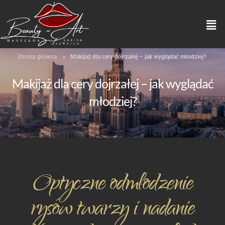
Strona główna
>
Makijaż dla cery dojrzałej – jak wyglądać młodziej?
Makijaż dla cery dojrzałej – jak wyglądać
młodziej?
Optyczne odmłodzenie
rysów twarzy i nadanie