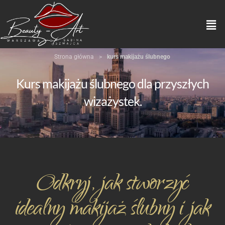
Strona główna
>
kurs makijażu ślubnego
Kurs makijażu ślubnego dla przyszłych
wizażystek.
Odkryj, jak stworzyć
idealny makijaż ślubny i jak