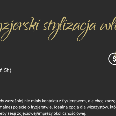
jerski stylizacja wł
eń 5h)
gdy wcześniej nie miały kontaktu z fryzjerstwem, ale chcą zacz
alne) pojęcie o fryzjerstwie. Idealna opcja dla wizażystów, kt
zeby sesji zdjęciowej/imprezy okolicznościowej.