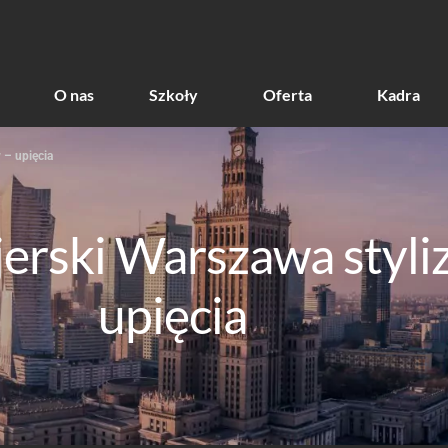
O nas
Szkoły
Oferta
Kadra
 – upięcia
jerski Warszawa styli
upięcia