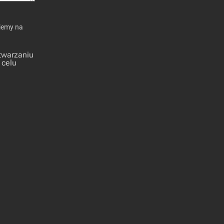
iemy na
twarzaniu
 celu