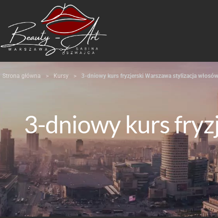
Strona główna
>
Kursy
>
3-dniowy kurs fryzjerski Warszawa stylizacja włosów
3-dniowy kurs fryz