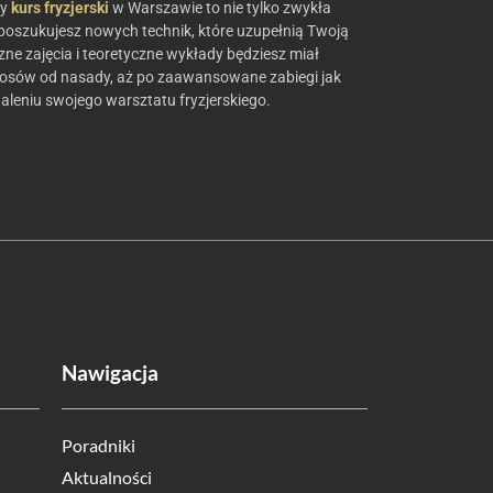
wy
kurs fryzjerski
w Warszawie to nie tylko zwykła
ż poszukujesz nowych technik, które uzupełnią Twoją
e zajęcia i teoretyczne wykłady będziesz miał
włosów od nasady, aż po zaawansowane zabiegi jak
naleniu swojego warsztatu fryzjerskiego.
Nawigacja
Poradniki
Aktualności