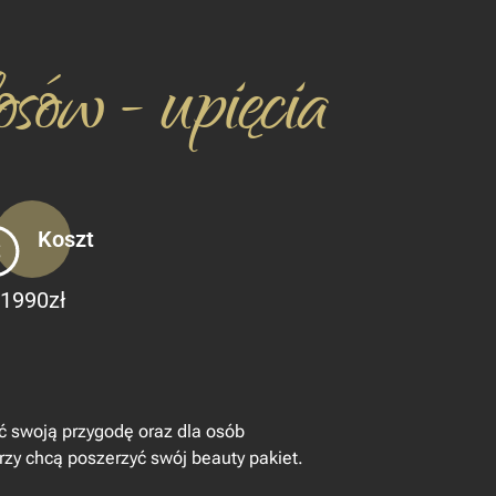
osów - upięcia
Koszt
1990zł
ąć swoją przygodę oraz dla osób
órzy chcą poszerzyć swój beauty pakiet.