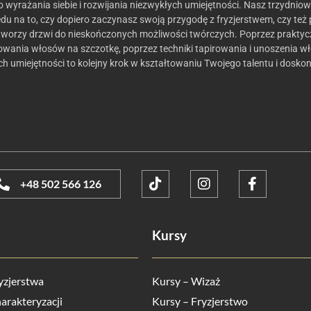
 wyrażania siebie i rozwijania niezwykłych umiejętności. Nasz trzydnio
lędu na to, czy dopiero zaczynasz swoją przygodę z fryzjerstwem, czy te
worzy drzwi do nieskończonych możliwości twórczych. Poprzez praktyczn
lowania włosów na szczotkę, poprzez techniki tapirowania i unoszenia 
ch umiejętności to kolejny krok w kształtowaniu Twojego talentu i dosko
+48 502 566 126
Kursy
yzjerstwa
Kursy – Wizaż
arakteryzacji
Kursy – Fryzjerstwo