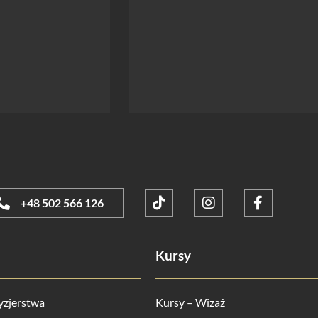
+48 502 566 126
Kursy
yzjerstwa
Kursy – Wizaż