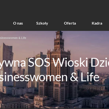
O nas
Szkoły
Oferta
Kadra
usinesswomen & Life
tywna SOS Wioski Dzi
sinesswomen & Life