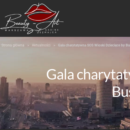
Strona główna
>
Aktualności
>
Gala charytatywna SOS Wioski Dziecięce by B
Gala charyta
Bu